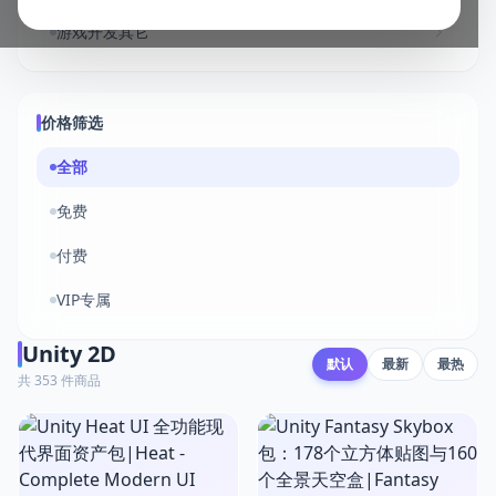
游戏开发其它
价格筛选
全部
免费
付费
VIP专属
Unity 2D
默认
最新
最热
共 353 件商品