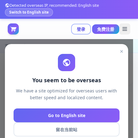
Detected overseas IP, recommended: English site
Switch to English site
登录
免费注册
首页
游戏开发
Unity 2D
×
You seem to be overseas
We have a site optimized for overseas users with
better speed and localized content.
游戏开发
全部
Go to English site
unity资源
留在当前站
unreal资源