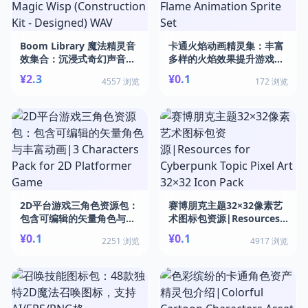
Boom Library 魔法精灵音
卡通火焰动画精灵集：丰富
效集合：沉浸式奇幻声音体
多样的火焰效果提升游戏视
验|Boom Library - Magic
觉表现|Cartoon Fire
¥2.3
¥0.1
4557 浏览
172 浏览
Wisp (Construction Kit -
Flame Animation Sprite
Designed) WAV
Set
2D平台游戏三角色资源包：
赛博朋克主题32×32像素艺
包含可编辑的矢量角色与丰
术图标包资源|Resources
富动画|3 Characters Pack
for Cyberpunk Topic
¥0.1
¥0.1
2251 浏览
4917 浏览
for 2D Platformer Game
Pixel Art 32×32 Icon Pack