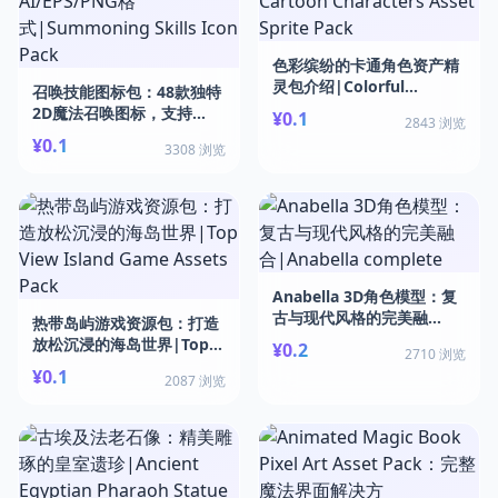
色彩缤纷的卡通角色资产精
灵包介绍|Colorful
召唤技能图标包：48款独特
Cartoon Characters
2D魔法召唤图标，支持
¥0.1
2843 浏览
Asset Sprite Pack
AI/EPS/PNG格
¥0.1
3308 浏览
式|Summoning Skills
Icon Pack
Anabella 3D角色模型：复
古与现代风格的完美融
热带岛屿游戏资源包：打造
合|Anabella complete
放松沉浸的海岛世界|Top
¥0.2
2710 浏览
View Island Game Assets
¥0.1
2087 浏览
Pack