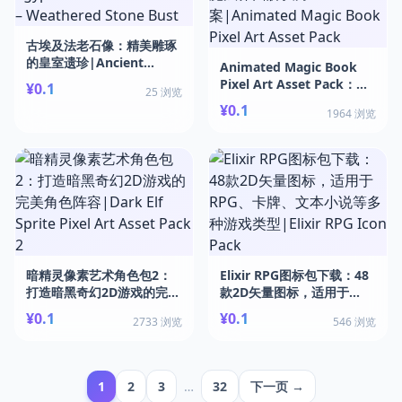
古埃及法老石像：精美雕琢
的皇室遗珍|Ancient
Animated Magic Book
Egyptian Pharaoh Statue
Pixel Art Asset Pack：完
¥0.1
25 浏览
– Weathered Stone Bust
整魔法界面解决方
¥0.1
1964 浏览
案|Animated Magic
Book Pixel Art Asset
Pack
暗精灵像素艺术角色包2：
Elixir RPG图标包下载：48
打造暗黑奇幻2D游戏的完美
款2D矢量图标，适用于
角色阵容|Dark Elf Sprite
RPG、卡牌、文本小说等多
¥0.1
¥0.1
2733 浏览
546 浏览
Pixel Art Asset Pack 2
种游戏类型|Elixir RPG
Icon Pack
1
2
3
…
32
下一页 →