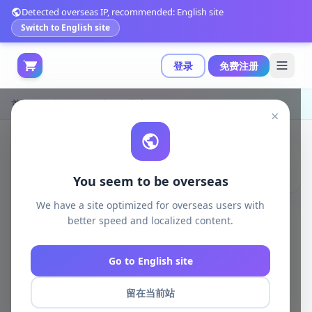
Detected overseas IP, recommended: English site
Switch to English site
登录
免费注册
首页
游戏开发
游戏开发其它
×
You seem to be overseas
We have a site optimized for overseas users with
better speed and localized content.
游戏开发
全部
Go to English site
unity资源
留在当前站
unreal资源