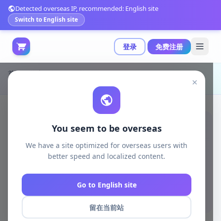
Detected overseas IP, recommended: English site
Switch to English site
登录
免费注册
首页
游戏开发
unity资源
Unity 2D
×
GUI PRO Kit - 专为休闲风格游戏设计的完整UI资产包|GUI PRO Kit - Casual Game v4.1.2 (11 May 2026)
You seem to be overseas
We have a site optimized for overseas users with
better speed and localized content.
Go to English site
留在当前站