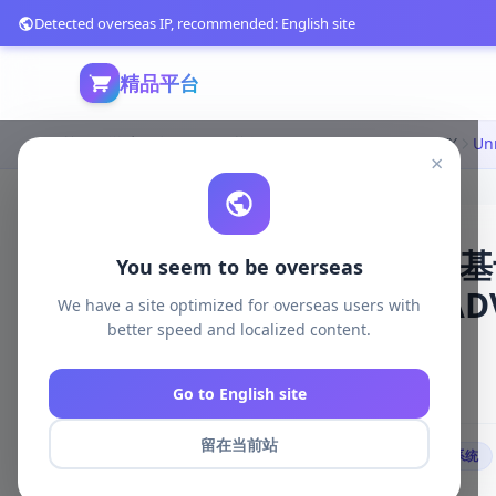
Detected overseas IP, recommended: English site
精品平台
首页
游戏开发
unreal资源
Unreal Engine Visual FX
×
Unreal Engine 5/4
You seem to be overseas
解|LENS FLARE VFX | AD
We have a site optimized for overseas users with
better speed and localized content.
FLARES 5.7
4079 浏览
Go to English site
库存 952
2026-05-07
留在当前站
# 镜头光晕
# 实时渲染
# 电影级效果
# 模块化系统