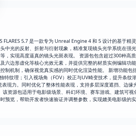
 LENS FLARES 5.7 是一款专为 Unreal Engine 4 和 5 设计的基
镜头中光的反射、折射与衍射现象，精准复现镜头光学系统在强
，实现高度逼真的镜头光斑表现。 资源包包含超过300种高质
纹及六边形虚化等核心光效元素，并提供完整的材质实例编辑功
控制机制，确保视觉真实感的同时优化渲染性能。 新增功能包
），配备独特纹理；引入视场角（FOV）校正与UV畸变技术，提升条纹
觉表现力。同时优化了整体性能表现，支持多层深度遮挡、边缘
。 该资源包适用于电影级场景、科幻环境、赛车游戏、建筑可视
实时预览，帮助开发者快速验证并调整参数，实现媲美电影级的