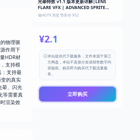
光晕特效 v1.1 版本更新详解|LENS
FLARE VFX | ADVANCED SPRITE
BASED LENS FLARES 5.7
4079 浏览
库存 952
¥2.1
于精灵的物理驱
光源作用下
本站提供代下载服务，文件来源于第三
量HDR材
方网盘，本站不直接分发或销售数字内
能，支持模
容版权。购买即为购买代下载流量服
括：支持最
务。
渐变的真实
光晕、闪光
立即购买
化等需要真
实时渲染效