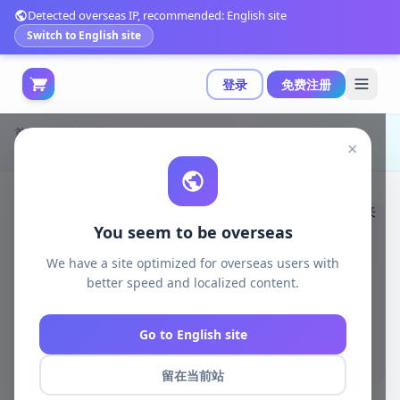
Detected overseas IP, recommended: English site
Switch to English site
登录
免费注册
首页
游戏开发
unreal资源
Unreal Engine Visual FX
×
Unity VectorField Builder 4.26 新增88个矢量场，带来炫酷GPU特效|VectorField Builder 4.26
You seem to be overseas
We have a site optimized for overseas users with
better speed and localized content.
Go to English site
留在当前站