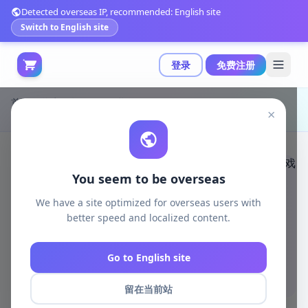
Detected overseas IP, recommended: English site
Switch to English site
登录
免费注册
首页
游戏开发
unreal资源
Unreal Engine Visual FX
×
Nuke Explosions资产包：两款高精度核爆特效助力游戏与影视级视觉表现|Nuke Explosions Pack v5.4+
You seem to be overseas
We have a site optimized for overseas users with
better speed and localized content.
Go to English site
留在当前站