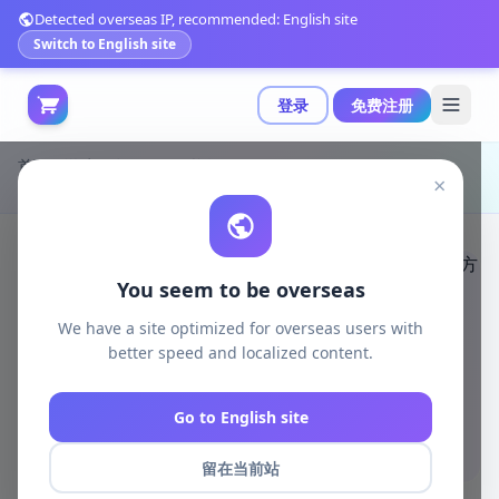
Detected overseas IP, recommended: English site
Switch to English site
登录
免费注册
首页
游戏开发
unreal资源
Unreal Engine Visual FX
×
终极泡泡包：支持自定义材质与动态Niagara系统的全方位泡泡效果解决方案|Ultimate Bubbles 4.27+
You seem to be overseas
We have a site optimized for overseas users with
better speed and localized content.
Go to English site
留在当前站