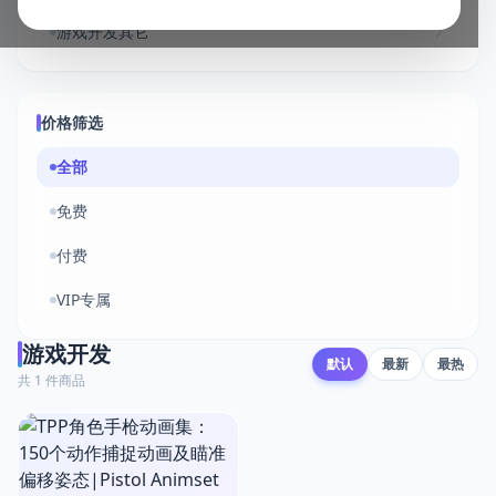
游戏开发其它
价格筛选
全部
免费
付费
VIP专属
游戏开发
默认
最新
最热
共 1 件商品