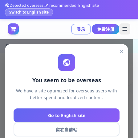
Detected overseas IP, recommended: English site
Switch to English site
登录
免费注册
首页
游戏开发
×
You seem to be overseas
We have a site optimized for overseas users with
better speed and localized content.
游戏开发
全部
Go to English site
unity资源
留在当前站
unreal资源