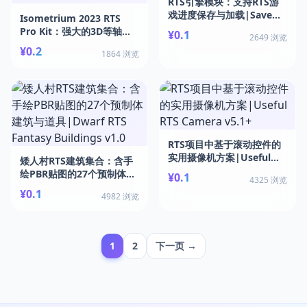
RTS引擎模块：支持RTS游
戏进度保存与加载|Save
Isometrium 2023 RTS
System - RTS Engine
Pro Kit：强大的3D等轴测/
¥0.1
2649 浏览
Module v2023.0.0
俯视/2.5D游戏开发工具
¥0.2
1864 浏览
包|ISOMETRIUM 2023 -
RTS Pro Kit v1.41
RTS项目中基于滚动控件的
实用摄像机方案|Useful
矮人村RTS建筑集合：含手
RTS Camera v5.1+
绘PBR贴图的27个预制体建
¥0.1
4325 浏览
筑与道具|Dwarf RTS
¥0.1
4982 浏览
Fantasy Buildings v1.0
1
2
下一页 →