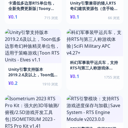
卡通低多边形RTS单位包，
Unity引擎兼容的矮人RTS
全新免费更新版|Toony
奇幻建筑资源包（含手绘
Tiny RTS Set v1.4
PBR贴图）|Orc RTS
¥0.1
¥0.1
715 浏览
66 浏览
Fantasy Building v1.0
科幻军事装甲运兵车，支持
RTS与第三人称游戏体
Unity引擎支持版本
验|SciFi Military APC
2019.2.6及以上，Toon低多
¥0.1
1755 浏览
v4.27+
边形奇幻种族精灵单位包，
¥0.2
1910 浏览
适用于策略游戏|Toon RTS
Units - Elves v1.1