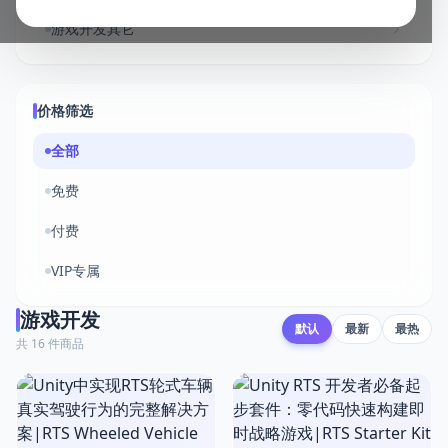
游戏开发其它
价格筛选
全部
免费
付费
VIP专属
游戏开发
默认
最新
最热
共 16 件商品