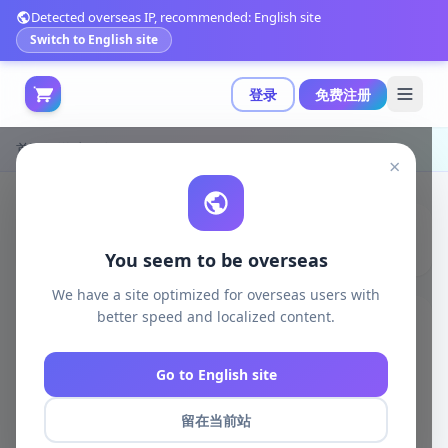
Detected overseas IP, recommended: English site
Switch to English site
登录
免费注册
首页
游戏开发
×
You seem to be overseas
We have a site optimized for overseas users with
better speed and localized content.
游戏开发
全部
Go to English site
unity资源
留在当前站
unreal资源