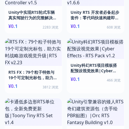
Unity中实现RTS轮式车辆
Unity RTS 开发者必备起步
真实驾驶行为的完整解决方
套件：零代码快速构建即时
案|RTS Wheeled Vehicle
战略游戏|RTS Starter Kit
¥0.1
¥0.1
2283 浏览
608 浏览
Controller v1.5
v1.6.6
Unity科幻RTS项目模板搭
配预设视觉效果|Cyber
RTS FX：79个粒子特效与
Effects - RTS Pack v1.2
19个可定制光标包，助力实
¥0.1
466 浏览
时战略游戏视觉升级|RTS
¥0.1
3812 浏览
FX v2.23