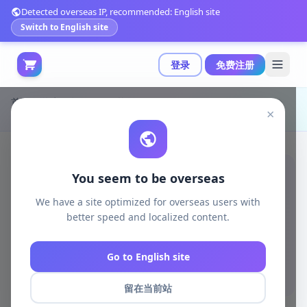
Detected overseas IP, recommended: English site
Switch to English site
登录
免费注册
首页
游戏开发
unreal资源
Unreal Engine Code Plugins
×
基于自身资产的轻量级编辑器地形生成插件 v2|Procedural Terrain Generator v2 v5.7
You seem to be overseas
We have a site optimized for overseas users with
better speed and localized content.
Go to English site
留在当前站