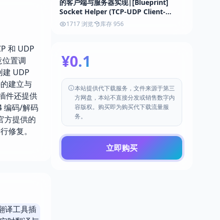
的客户端与服务器实现|[Blueprint]
Socket Helper (TCP-UDP Client-
Server) 5.7
1717 浏览
库存 956
CP 和 UDP
¥0.1
意位置调
建 UDP
接的建立与
本站提供代下载服务，文件来源于第三
，插件还提供
方网盘，本站不直接分发或销售数字内
 编码/解码
容版权。购买即为购买代下载流量服
务。
考官方提供的
进行修复。
立即购买