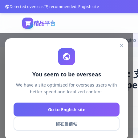
Detected overseas IP, recommended: English site
精品平台
首页
游戏开发
unreal资源
Unreal Engine Code Plugins
×
Unity蓝图网络通信插件：
You seem to be overseas
[Blueprint] Socket Helpe
We have a site optimized for overseas users with
better speed and localized content.
1717 浏览
库存 956
2026-05-10
Go to English site
# 蓝图
# 网络通信
# TCPUDP
# 异步编程
留在当前站