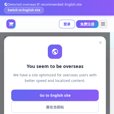
Detected overseas IP, recommended: English site
Switch to English site
登录
免费注册
首页
游戏开发
unreal资源
Unreal Engine Characters
×
Unity/Unreal 引擎兼容的骑士角色包 4.26+（含5个角色，支持 cloth 物理与双骨骼）|Knights (Pack) 4.26+
You seem to be overseas
We have a site optimized for overseas users with
better speed and localized content.
Go to English site
留在当前站