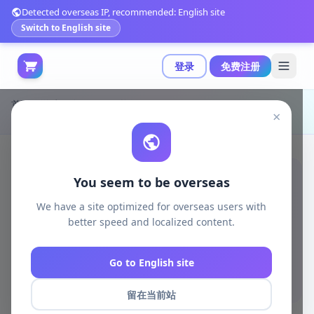
Detected overseas IP, recommended: English site
Switch to English site
登录
免费注册
首页
游戏开发
unreal资源
Unreal Engine Characters
×
支持高度自定义的俄罗斯士兵模块化模型|Modular Russian Soldier v4.27+
You seem to be overseas
We have a site optimized for overseas users with
better speed and localized content.
Go to English site
留在当前站