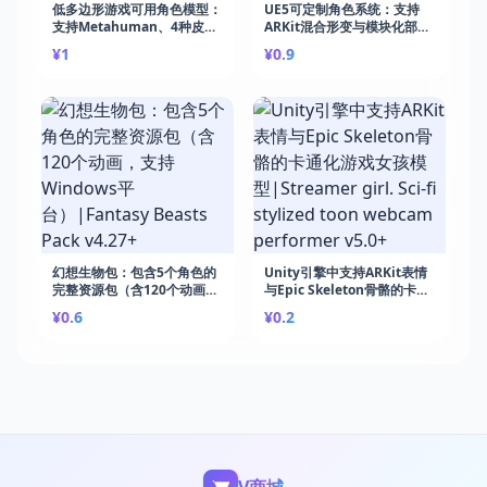
低多边形游戏可用角色模型：
UE5可定制角色系统：支持
支持Metahuman、4种皮肤
ARKit混合形变与模块化部件
颜色、衣物物理模
替换|F3 Warrior Girl
¥1
¥0.9
拟|Assassin v4.18+
Scarlett v5.1+
幻想生物包：包含5个角色的
Unity引擎中支持ARKit表情
完整资源包（含120个动画，
与Epic Skeleton骨骼的卡通
支持Windows平
化游戏女孩模型|Streamer
¥0.6
¥0.2
台）|Fantasy Beasts Pack
girl. Sci-fi stylized toon
v4.27+
webcam performer v5.0+