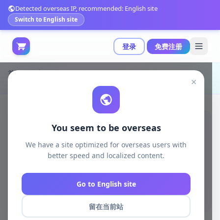
Detected overseas IP, recommended: English site
Switch to English site
登录
免费注册
首页
游戏开发
unreal资源
Unreal Engine Code Plugins
×
基于Unity引擎的多语言本地语音生成系统v1.1.6（5.7）|Speech Generation System v1.1.6 (5.7)
You seem to be overseas
We have a site optimized for overseas users with
better speed and localized content.
Go to English site
留在当前站