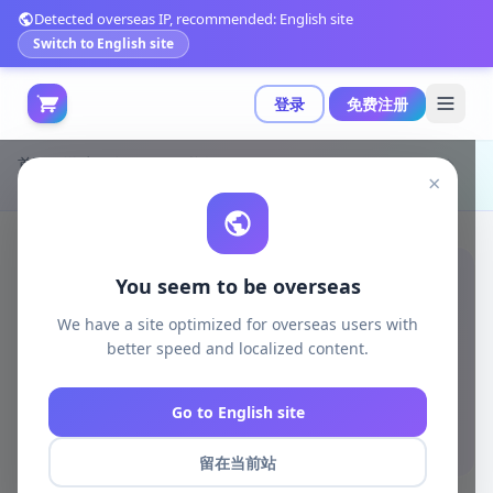
Detected overseas IP, recommended: English site
Switch to English site
登录
免费注册
首页
游戏开发
unreal资源
Unreal Engine Code Plugins
×
n00dSleeper：游戏无缝睡眠系统的完美解决方案|n00dSleep 5.6-5.7
You seem to be overseas
We have a site optimized for overseas users with
better speed and localized content.
Go to English site
留在当前站