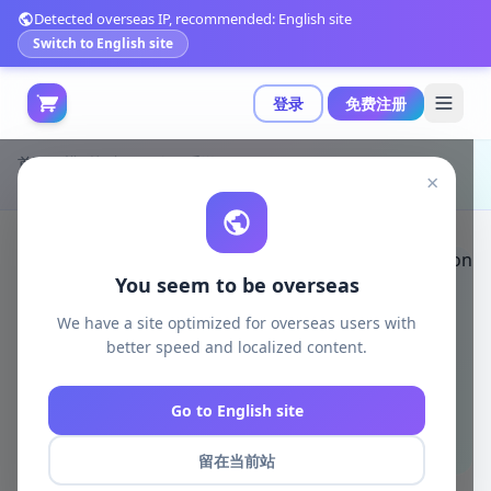
Detected overseas IP, recommended: English site
Switch to English site
登录
免费注册
首页
模型打印
二次元手游
×
Kuton 3D打印模型：Elias角色精细建模 STL文件|Kuton – Elias – 3D Print Model STL
You seem to be overseas
We have a site optimized for overseas users with
better speed and localized content.
Go to English site
留在当前站