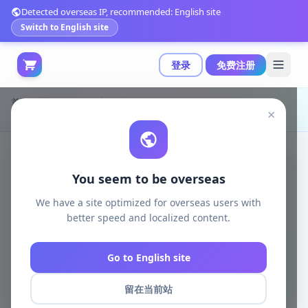
Detected overseas IP, recommended: English site
Switch to English site
登录
免费注册
首页
模型打印
创意工具
×
骑士 Sir Knight 3D打印模型|Sir Knight – 3D Print Model
You seem to be overseas
We have a site optimized for overseas users with
better speed and localized content.
Go to English site
留在当前站