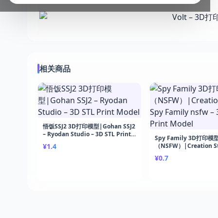
相关商品
悟饭SSJ2 3D打印模型|Gohan SSJ2
– Ryodan Studio – 3D STL Print
Spy Family 3D打印模
Model
¥1.4
（NSFW）|Creation St
Family nsfw – 3D STL 
¥0.7
Model