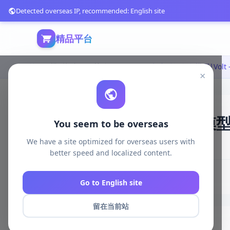
Detected overseas IP, recommended: English site
精品平台
首页
模型打印
日韩动漫
Volt – 3D打印动漫角色模型|Volt – 
×
Volt – 3D打印动漫角色模型|Vo
You seem to be overseas
We have a site optimized for overseas users with
212 浏览
库存 100
2025-04-17
better speed and localized content.
# Volt
# 3D Print Model
Go to English site
留在当前站
商品详情