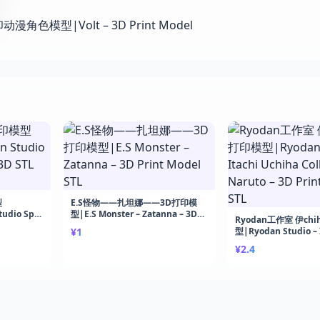
型
E.S怪物——扎坦娜——3D打印模
udio Spy
型|E.S Monster – Zatanna – 3D
Ryodan工作室 伊chi
Print
Print Model STL
¥1
型|Ryodan Studio – 
Uchiha Collector – 
¥2.4
Print Model STL