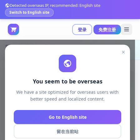
Detected overseas IP, recommended: English site
Switch to English site
登录
免费注册
首页
模型打印
日韩动漫
×
Juri Han 3D打印模型|Juri Han – 3D Print Model STL
You seem to be overseas
We have a site optimized for overseas users with
better speed and localized content.
Go to English site
留在当前站