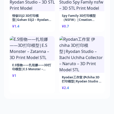
悟饭SSJ2 3D打印模
Spy Family 3D打印模型
型|Gohan SSJ2 – Ryodan
（NSFW）|Creation
Studio – 3D STL Print
Studio Spy Family nsfw –
¥1.4
¥0.7
Model
3D STL Print Model
E.S怪物——扎坦娜——3D打
印模型|E.S Monster –
Zatanna – 3D Print Model
¥1
STL
Ryodan工作室 伊chiha 3D
打印模型|Ryodan Studio –
Itachi Uchiha Collector –
¥2.4
Naruto – 3D Print Model
STL