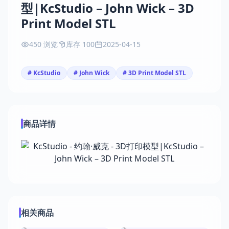
型|KcStudio – John Wick – 3D
Print Model STL
450 浏览
库存 100
2025-04-15
# KcStudio
# John Wick
# 3D Print Model STL
商品详情
相关商品