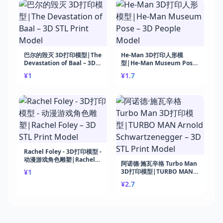
巴尔的毁灭 3D打印模型|The
He-Man 3D打印人形模
Devastation of Baal – 3D
型|He-Man Museum Pose
STL Print Model
– 3D People Model
¥1
¥1.7
Rachel Foley - 3D打印模型 -
动漫游戏角色雕塑|Rachel
阿诺德·施瓦辛格 Turbo Man
Foley – 3D STL Print Model
¥1
3D打印模型|TURBO MAN
Arnold Schwartzenegger –
¥2.7
3D STL Print Model