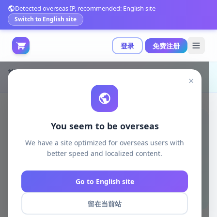
Detected overseas IP, recommended: English site
Switch to English site
登录
免费注册
首页
模型打印
电脑游戏
×
KcStudio - 约翰·威克 - 3D打印模型|KcStudio – John Wick – 3D Print Model STL
You seem to be overseas
We have a site optimized for overseas users with
better speed and localized content.
Go to English site
留在当前站