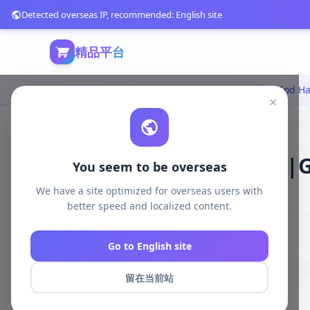
Detected overseas IP, recommended: English site
精品平台
首页
模型打印
日韩动漫
×
God Hand - 3D打印模型|God
You seem to be overseas
We have a site optimized for overseas users with
63 浏览
库存 100
2025-04-12
better speed and localized content.
# God Hand
# 3D Print Model STL
Go to English site
留在当前站
商品详情