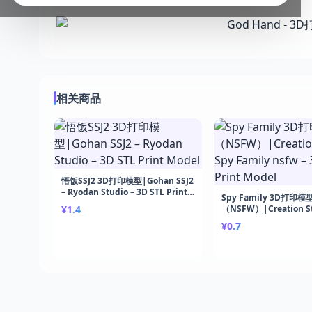
相关商品
悟饭SSJ2 3D打印模型|Gohan SSJ2
– Ryodan Studio – 3D STL Print
Spy Family 3D打印模
Model
¥1.4
（NSFW）|Creation St
Family nsfw – 3D STL 
¥0.7
Model