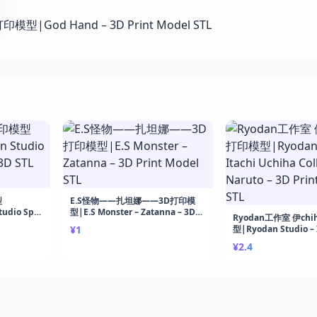
型
E.S怪物——扎坦娜——3D打印模
udio Spy
型|E.S Monster – Zatanna – 3D
Ryodan工作室 伊chi
Print
Print Model STL
¥1
型|Ryodan Studio – 
Uchiha Collector – 
¥2.4
Print Model STL