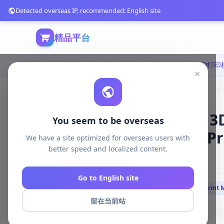
Detected overseas IP, recommended: English site
精品平台
首页
模型打印
电脑游戏
×
神之肉——哈多尼姆矿场 3D打印模
You seem to be overseas
Hadonium Mines – 3D Pr
We have a site optimized for overseas users with
better speed and localized content.
141 浏览
库存 100
2025-04-10
Go to English site
# Flesh Of Gods
# The Hadonium Mines
# 3D Print 
留在当前站