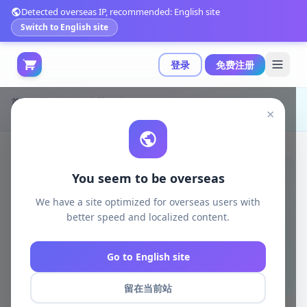
Detected overseas IP, recommended: English site
Switch to English site
登录
免费注册
首页
模型打印
电脑游戏
×
ZEZ工作室-战神-3D打印模型|ZEZ Studios – Gambit – 3D Print Model STL
You seem to be overseas
We have a site optimized for overseas users with
better speed and localized content.
Go to English site
留在当前站