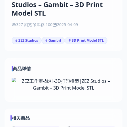
Studios – Gambit – 3D Print
Model STL
327 浏览
库存 100
2025-04-09
# ZEZ Studios
# Gambit
# 3D Print Model STL
商品详情
相关商品