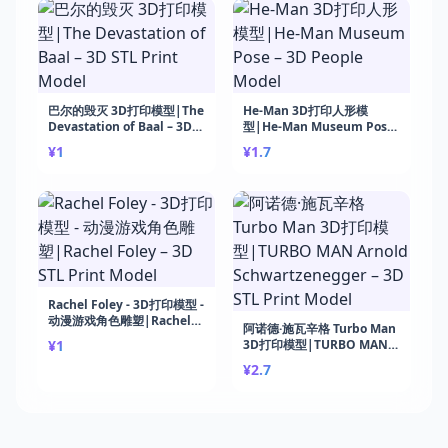
巴尔的毁灭 3D打印模型|The
He-Man 3D打印人形模
Devastation of Baal – 3D
型|He-Man Museum Pose
STL Print Model
– 3D People Model
¥1
¥1.7
Rachel Foley - 3D打印模型 -
动漫游戏角色雕塑|Rachel
阿诺德·施瓦辛格 Turbo Man
Foley – 3D STL Print Model
¥1
3D打印模型|TURBO MAN
Arnold Schwartzenegger –
¥2.7
3D STL Print Model