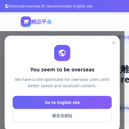
Detected overseas IP, recommended: English site
精品平台
首页
模型打印
电脑游戏
×
WICKED蒂图斯·沃姆哈默雕塑 
You seem to be overseas
Warmhammer Sculpture –
We have a site optimized for overseas users with
better speed and localized content.
382 浏览
库存 100
2025-04-08
Go to English site
# WICKED
# Titus Warmhammer Sculpture
# 3D Pri
留在当前站