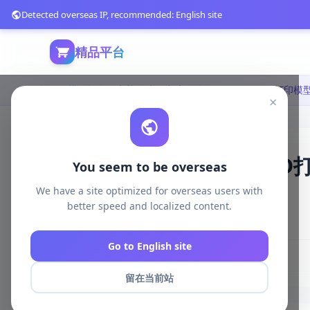
Detected overseas IP, recommended: English site
精品平台
首页
模型打印
电脑游戏
×
毒液附体的 doom——3D打印模
You seem to be overseas
Print Model STL
We have a site optimized for overseas users with
better speed and localized content.
499 浏览
库存 100
2025-04-08
Go to English site
# Dr. Doom Venomized
# 3D Print Model STL
留在当前站