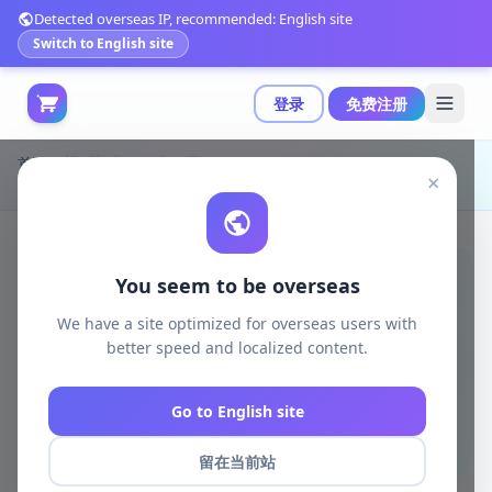
Detected overseas IP, recommended: English site
Switch to English site
登录
免费注册
首页
模型打印
创意工具
×
梅西3D打印模型|Leo Messi – 3D Print Model STL
You seem to be overseas
We have a site optimized for overseas users with
better speed and localized content.
Go to English site
留在当前站