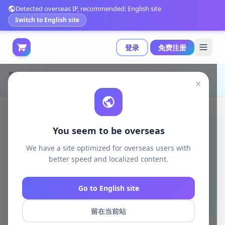
Detected overseas IP, recommended: English site
Switch to English site
登录
免费注册
首页
模型打印
创意工具
×
Bruce Lee 3D打印模型 STL|Bruce Lee – 3D Print Model STL
You seem to be overseas
We have a site optimized for overseas users with
better speed and localized content.
Go to English site
留在当前站