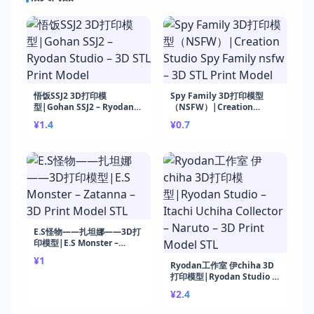
悟饭SSJ2 3D打印模
Spy Family 3D打印模型
型|Gohan SSJ2 – Ryodan
（NSFW）|Creation
Studio – 3D STL Print
Studio Spy Family nsfw –
¥1.4
¥0.7
Model
3D STL Print Model
E.S怪物——扎坦娜——3D打
印模型|E.S Monster –
Zatanna – 3D Print Model
¥1
STL
Ryodan工作室 伊chiha 3D
打印模型|Ryodan Studio –
Itachi Uchiha Collector –
¥2.4
Naruto – 3D Print Model
STL