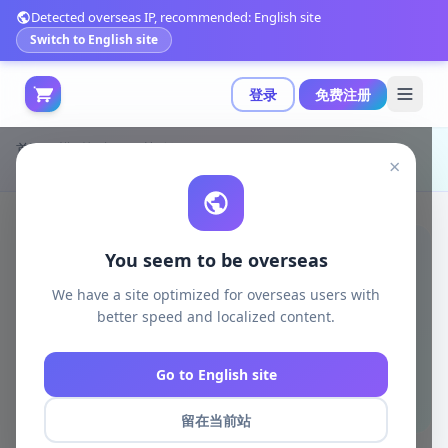
Detected overseas IP, recommended: English site
Switch to English site
登录
免费注册
首页
模型打印
日韩动漫
×
Bella Nacht迷你模型 3D打印雕塑|Bella Nacht Miniatures – AVA – 3D Print Model STL
You seem to be overseas
We have a site optimized for overseas users with
better speed and localized content.
Go to English site
留在当前站