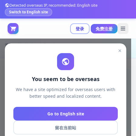
Detected overseas IP, recommended: English site
Switch to English site
登录
免费注册
首页
模型打印
电脑游戏
×
塞尔达传说：马里奥面具 - 扎拉·林克 - 3D打印模型|Majoras Mask – Zora Link – 3D Print Model STL
You seem to be overseas
We have a site optimized for overseas users with
better speed and localized content.
Go to English site
留在当前站