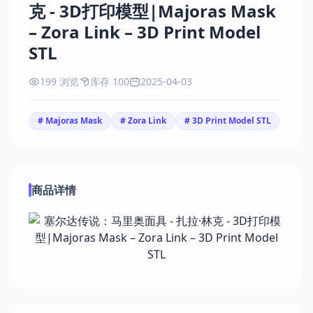
克 - 3D打印模型|Majoras Mask
– Zora Link – 3D Print Model
STL
199 浏览
库存 100
2025-04-03
# Majoras Mask
# Zora Link
# 3D Print Model STL
商品详情