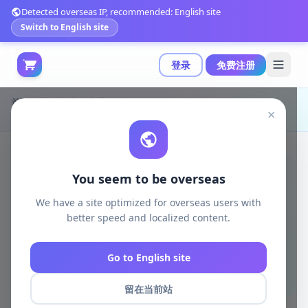
Detected overseas IP, recommended: English site
Switch to English site
登录
免费注册
首页
模型打印
电脑游戏
×
达斯·马鲁血鳍速冲车 3D打印模型|Darth Maul Bloodfin Speeder Bike One12 – 3D Print Model STL
You seem to be overseas
We have a site optimized for overseas users with
better speed and localized content.
Go to English site
留在当前站