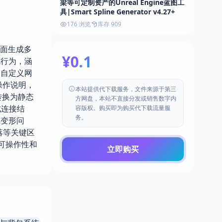
梁等可定制资产的Unreal Engine蓝图工
具|Smart Spline Generator v4.27+
176 浏览
库存 909
形表面生成多
¥0.1
成行为，涵
用自定义网
操作说明，
本站提供代下载服务，文件来源于第三
转换为静态
方网盘，本站不直接分发或销售数字内
成连接结
容版权。购买即为购买代下载流量服
务。
或变形问
落等关键区
的可操作性和
立即购买