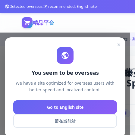
Detected overseas IP, recommended: English site
精品平台
首页
游戏开发
unreal资源
Unreal Engine Blueprints
×
基于表面智能生成植被、藤蔓
You seem to be overseas
Engine蓝图工具|Smart Spli
We have a site optimized for overseas users with
better speed and localized content.
176 浏览
库存 909
2026-05-11
Go to English site
# 智能生成
# 表面适配
# 自定义参数
# 资源复用
留在当前站