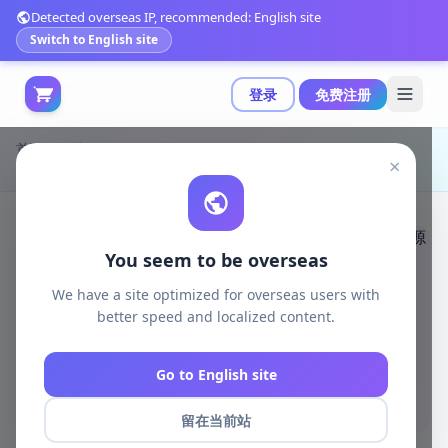
Detected overseas IP, recommended: English site
Switch to English site
登录
免费注册
首页
游戏开发
unity资源
Unity 3D-Models
×
stylized nature bundle：创建自定义环境的风格化资源包|Stylized Nature Bundle v1.5
You seem to be overseas
We have a site optimized for overseas users with
better speed and localized content.
Go to English site
留在当前站