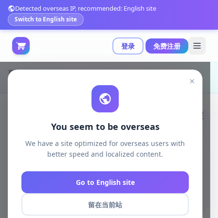
Detected overseas IP, recommended: English site
Switch to English site
登录
免费注册
首页
游戏开发
unity资源
Unity Tools
×
uAI助手：基于GPT-4 Turbo与DALL-E 3的Unity AI扩展工具|uAI - AI Assistant v1.4.0
You seem to be overseas
We have a site optimized for overseas users with
better speed and localized content.
Go to English site
留在当前站