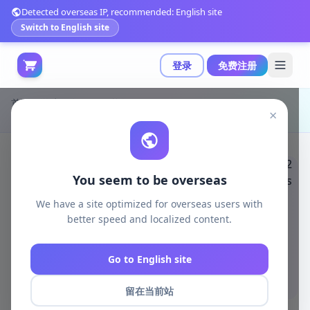
Detected overseas IP, recommended: English site
Switch to English site
登录
免费注册
首页
游戏开发
unity资源
Unity 3D-Models
×
Hermit King 可爱系列模型包（Evolution 3）——含22种动画与Unity标准着色器支持|Hermit King Cute Series v1.0
You seem to be overseas
We have a site optimized for overseas users with
better speed and localized content.
Go to English site
留在当前站