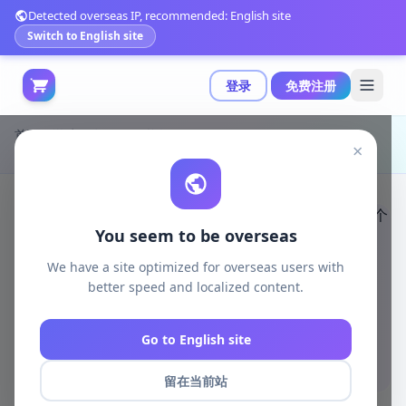
Detected overseas IP, recommended: English site
Switch to English site
登录
免费注册
首页
游戏开发
unity资源
Unity 3D-Models
×
Synty Studios发布Polygon Mini城市角色包，包含37个低多边形角色及6种纹理颜色|POLYGON MINI - City Character Pack - Art by Synty v1.02
You seem to be overseas
We have a site optimized for overseas users with
better speed and localized content.
Go to English site
留在当前站