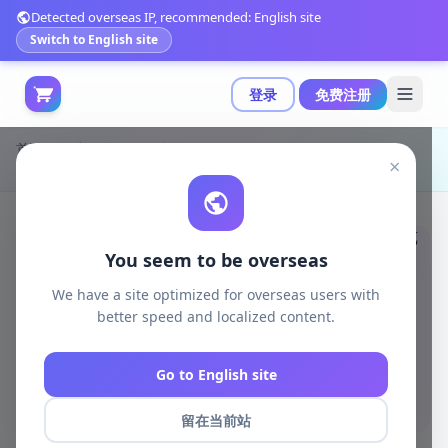
Detected overseas IP, recommended: English site
Switch to English site
登录
免费注册
首页
游戏开发
unity资源
Unity Tools
×
Unity Ultimate Preview 窗口增强插件：提升资产预览效率与体验|Ultimate Preview Window - Pro Edition v1.4.0
You seem to be overseas
We have a site optimized for overseas users with
better speed and localized content.
Go to English site
留在当前站