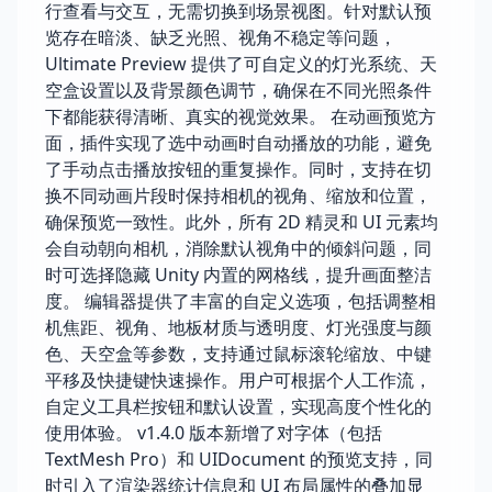
行查看与交互，无需切换到场景视图。针对默认预
览存在暗淡、缺乏光照、视角不稳定等问题，
Ultimate Preview 提供了可自定义的灯光系统、天
空盒设置以及背景颜色调节，确保在不同光照条件
下都能获得清晰、真实的视觉效果。 在动画预览方
面，插件实现了选中动画时自动播放的功能，避免
了手动点击播放按钮的重复操作。同时，支持在切
换不同动画片段时保持相机的视角、缩放和位置，
确保预览一致性。此外，所有 2D 精灵和 UI 元素均
会自动朝向相机，消除默认视角中的倾斜问题，同
时可选择隐藏 Unity 内置的网格线，提升画面整洁
度。 编辑器提供了丰富的自定义选项，包括调整相
机焦距、视角、地板材质与透明度、灯光强度与颜
色、天空盒等参数，支持通过鼠标滚轮缩放、中键
平移及快捷键快速操作。用户可根据个人工作流，
自定义工具栏按钮和默认设置，实现高度个性化的
使用体验。 v1.4.0 版本新增了对字体（包括
TextMesh Pro）和 UIDocument 的预览支持，同
时引入了渲染器统计信息和 UI 布局属性的叠加显