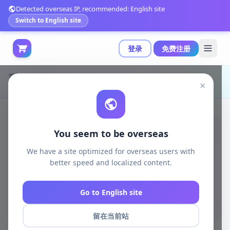
Detected overseas IP, recommended: English site
Switch to English site
登录
免费注册
首页
游戏开发
unity资源
Unity 3D-Models
×
迈阿密：暴力城市1.0环境包（含190个独特网格模型）|Miami Vice City v1.0 (21 Jan 2026)
You seem to be overseas
We have a site optimized for overseas users with
better speed and localized content.
Go to English site
留在当前站