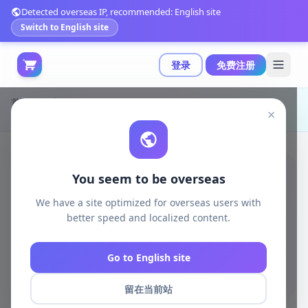
Detected overseas IP, recommended: English site
Switch to English site
登录
免费注册
首页
游戏开发
unity资源
Unity 3D-Models
×
模块化风格中世纪小镇，包含65个资产|Modular Stylized Medieval Town v1.0
You seem to be overseas
We have a site optimized for overseas users with
better speed and localized content.
Go to English site
留在当前站