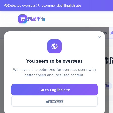
Detected overseas IP, recommended: English site
精品平台
首页
游戏开发
unreal资源
Unreal Engine Blueprints
×
第一人称射击游戏武器机制详解|Fir
You seem to be overseas
We have a site optimized for overseas users with
2745 浏览
库存 935
2026-05-13
better speed and localized content.
# 第一人称射击
# 武器系统
# 动作机制
# 玩家互动
Go to English site
留在当前站
商品详情