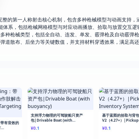
游戏资源包提供了完整的第一人称射击核心机制，包含多种枪械模型与动画支持，涵盖
枪械功能体系，包括枪械网格模型与对应动画播放、拾取与放置交互逻
持多种枪械类型，包括全自动、连发、单发、霰弹枪及自动霰弹
、弹道散布、后坐力等关键数值，并支持材料穿透效果，满足高
支持浮力物理的可驾驶船只资产
基于蓝图的拾取与背
包|Drivable Boat (with
V2（4.27+）|Pickup
ng：带有音效的
buoyancy)
Inventory System V2
方
¥0.1
¥0.1
g v5.7