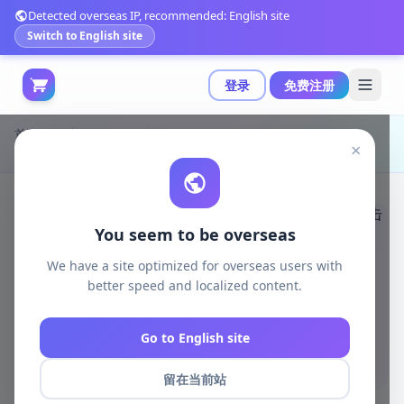
Detected overseas IP, recommended: English site
Switch to English site
登录
免费注册
首页
游戏开发
unity资源
Unity Templates
×
Unity FPS游戏框架：功能完整、灵活易用的首人物射击游戏解决方案|FPS Framework v1.92 (29 Oct 2024)
You seem to be overseas
We have a site optimized for overseas users with
better speed and localized content.
Go to English site
留在当前站