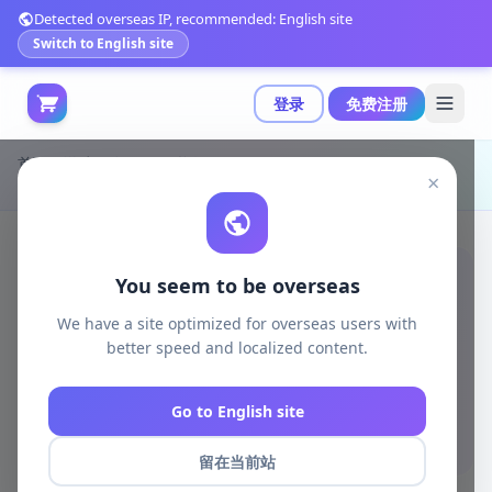
Detected overseas IP, recommended: English site
Switch to English site
登录
免费注册
首页
游戏开发
unity资源
Unity 3D-Models
×
Unity官方下载：包含262个独特网格的“大贫民区巷道”环境资产|Big Slum Alley v1.0 (10 Mar 2026)
You seem to be overseas
We have a site optimized for overseas users with
better speed and localized content.
Go to English site
留在当前站