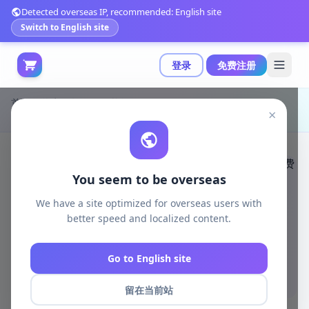
Detected overseas IP, recommended: English site
Switch to English site
登录
免费注册
首页
游戏开发
unity资源
Unity 3D-Models
×
Unity都市贴图包：38款高清贴图与低多边形路缘砖免费下载|Urban Decal+ Pack v1.4
You seem to be overseas
We have a site optimized for overseas users with
better speed and localized content.
Go to English site
留在当前站