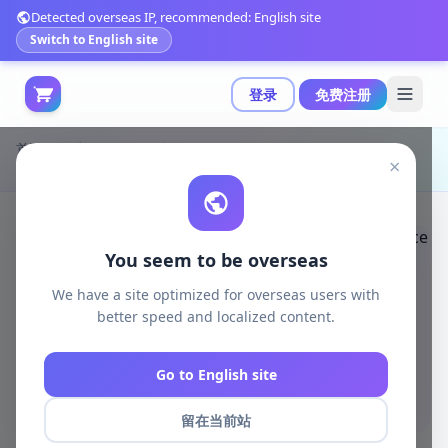
Detected overseas IP, recommended: English site
Switch to English site
登录
免费注册
首页
游戏开发
unity资源
Unity VFX Particles
×
基于GPU的网格超空间传送效果Shader集|Hyperspace Teleport v1.9
You seem to be overseas
We have a site optimized for overseas users with
better speed and localized content.
Go to English site
留在当前站