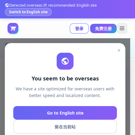
Detected overseas IP, recommended: English site
Switch to English site
登录
免费注册
首页
游戏开发
unity资源
Unity Tools
×
Unity官方Figma布局自动转换工具|Figma Converter for Unity v7.3.0 (14 May 2026)
You seem to be overseas
We have a site optimized for overseas users with
better speed and localized content.
Go to English site
留在当前站