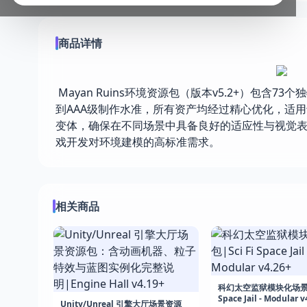
商品详情
Mayan Ruins环境资源包（版本v5.2+）包
到AAA级制作水准，所有资产均经过精心优化，适
变体，确保在不同场景中具备良好的适应性与视觉
戏开发对环境建模的高标准需求。
相关商品
科幻太空监狱模块化场景包|
Space Jail - Modular v
Unity/Unreal 引擎大厅场景资源