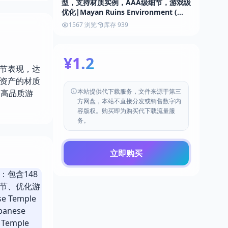
型，支持材质实例，AAA级细节，游戏级
优化|Mayan Ruins Environment (
Mayan Ruin Environment Mayan
1567 浏览
库存 939
Ruin Mayan Ruin Dungeon ) v5.2+
¥1.2
细节表现，达
分资产的材质
本站提供代下载服务，文件来源于第三
足高品质游
方网盘，本站不直接分发或销售数字内
容版权。购买即为购买代下载流量服
务。
立即购买