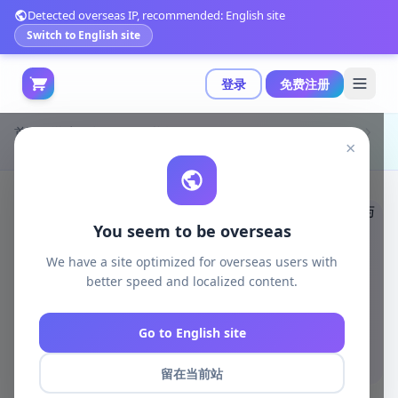
Detected overseas IP, recommended: English site
Switch to English site
登录
免费注册
首页
游戏开发
unreal资源
Unreal Engine Environments
×
Unity官方推出演唱会大厅场景资产包，含2000+座椅与光线追踪支持|Concert Hall - Environment v4.26+
You seem to be overseas
We have a site optimized for overseas users with
better speed and localized content.
Go to English site
留在当前站