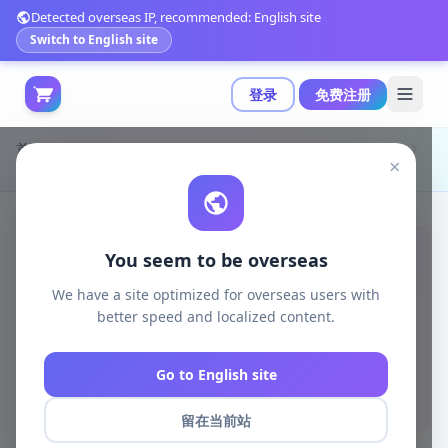
Detected overseas IP, recommended: English site
Switch to English site
登录
免费注册
首页
游戏开发
unreal资源
Unreal Engine Environments
×
高精度大型废弃机场环境场景（支持Nanite与Lumen）|Abandoned Airport v5.1-5.4+
You seem to be overseas
We have a site optimized for overseas users with
better speed and localized content.
Go to English site
留在当前站