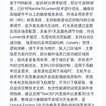
基于PBR标准，提供4K分辨率纹理，部分可选8K材
质，已针对Nanite与Lumen技术进行优化，确保在
高端硬件平台上的极致视觉表现。环境采用世界空
间（WS）材质系统，支持粗糙度动态控制与粉尘效
果调节，提升真实感与互动性。灯光系统通过蓝图
实现全场景配置，具备开/关及颜色调节功能，符合
Lumen技术规范，无需传统光照贴图，支持自动生
成功能。 场景组织采用层级结构（Levels）管理，
逻辑清晰，便于开发与维护。除入口区域外，主要
场景为室内空间，部分额外场景已按功能区域拆
分，提供多套备用布局，便于项目扩展。所有资产
均经过性能优化，支持LOD层级控制，适用于高帧
率渲染需求。 该资源包适用于高端PC、主机平台，
推荐用于高质量游戏开发或影视级场景制作。资源
中未包含机场外部飞机模型，可另行下载获取。项
目提供完整技术文档，包含性能调优说明及插件使
用指南，建议启用“Text3D”内置插件以查看3D文字
效果。整体设计兼顾细节表现与开发效率，是
Unreal Engine 5生态中极具实用价值的场景资源之