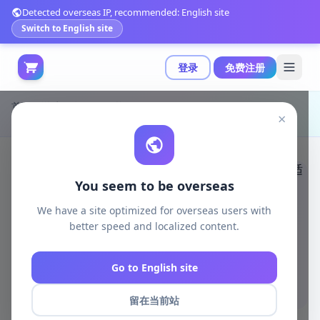
Detected overseas IP, recommended: English site
Switch to English site
登录
免费注册
首页
游戏开发
unity资源
Unity 3D-Models
×
Hypercasual行动道具包Volume 3：53个高产模型，适用于轻量级游戏开发|Hypercasual Action Props Pack Volume 3 v1.0
You seem to be overseas
We have a site optimized for overseas users with
better speed and localized content.
Go to English site
留在当前站