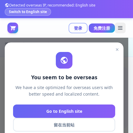
Detected overseas IP, recommended: English site
Switch to English site
登录
免费注册
首页
游戏开发
unity资源
Unity Shaders
×
Lumen：风格化光照特效工具详解|Lumen: Stylized Light FX v1.1
You seem to be overseas
We have a site optimized for overseas users with
better speed and localized content.
Go to English site
留在当前站