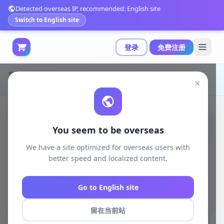
Detected overseas IP, recommended: English site
Switch to English site
登录
免费注册
首页
游戏开发
unity资源
Unity 3D-Models
×
低多边形食品素材包：打造 captivating 低多边形场景|Food Low Poly Pack
You seem to be overseas
We have a site optimized for overseas users with
better speed and localized content.
Go to English site
留在当前站